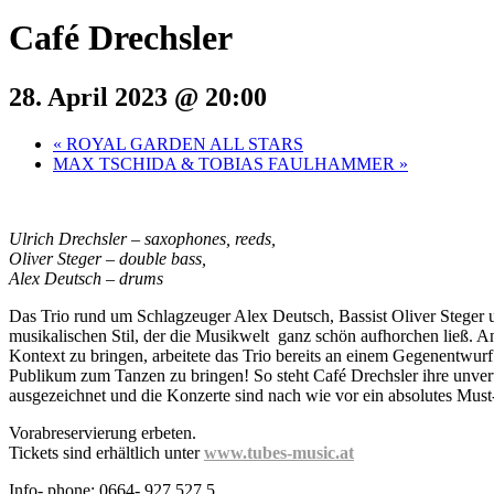
Café Drechsler
28. April 2023 @ 20:00
«
ROYAL GARDEN ALL STARS
MAX TSCHIDA & TOBIAS FAULHAMMER
»
Ulrich Drechsler – saxophones, reeds,
Oliver Steger – double bass,
Alex Deutsch – drums
Das Trio rund um Schlagzeuger Alex Deutsch, Bassist Oliver Steger 
musikalischen Stil, der die Musikwelt ganz schön aufhorchen ließ. An
Kontext zu bringen, arbeitete das Trio bereits an einem Gegenentwur
Publikum zum Tanzen zu bringen! So steht Café Drechsler ihre unver
ausgezeichnet und die Konzerte sind nach wie vor ein absolutes Must
Vorabreservierung erbeten.
Tickets sind erhältlich unter
www.tubes-music.at
Info- phone: 0664- 927 527 5