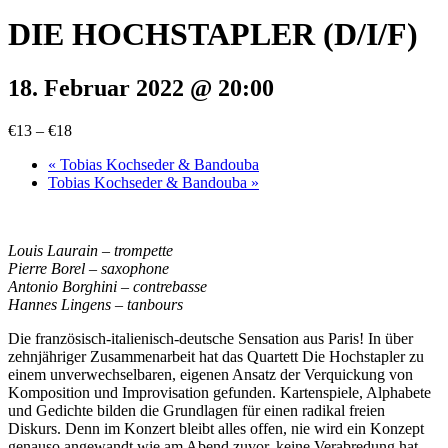
DIE HOCHSTAPLER (D/I/F)
18. Februar 2022 @ 20:00
€13 – €18
«
Tobias Kochseder & Bandouba
Tobias Kochseder & Bandouba
»
Louis Laurain – trompette
Pierre Borel – saxophone
Antonio Borghini – contrebasse
Hannes Lingens – tanbours
Die französisch-italienisch-deutsche Sensation aus Paris! In über
zehnjähriger Zusammenarbeit hat das Quartett Die Hochstapler zu
einem unverwechselbaren, eigenen Ansatz der Verquickung von
Komposition und Improvisation gefunden. Kartenspiele, Alphabete
und Gedichte bilden die Grundlagen für einen radikal freien
Diskurs. Denn im Konzert bleibt alles offen, nie wird ein Konzept
genauso angewandt wie am Abend zuvor, keine Verabredung hat