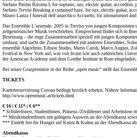
Stefano Pierini Rizoma I, for soprano, sax, electric guitar, accordion,
Stefano Trevisi Breaking a curtained haze, for sax, electric guitar, a
Mauro Lanza I funerali dell’anarchico Acciarito, for intonarumori and 
Das Ensemble L’arsenale, 2005 in Treviso von jungen Komponisten un
zeitgenössischer Musik verschrieben. Entsprechend findet sich in Ih
Besetzung – die enge Zusammenarbeit speziell mit jungen Komponieren
umfasst, und sucht die Zusammenarbeit mit anderen Ensembles, Solis
ensemble Algoritmo, Edison Studio, Mario Caroli, Marco Angius, Zolt
Festival in New York auf, war von Ircam wie auch zahlreichen Univers
der American Academy und dem Goethe Institute in Rom eingeladen. 2
Bei seiner Grazpremiere in der Reihe „open music“ stellt das Ensembl
TICKETS
Kartenreservierung Corona bedingt herzlich erbeten. Nähere Informat
http://www.openmusic.at/tickets.html
€ 16 | € 11* | € 6**
* SchülerInnen, StudentInnen, Präsenz-/Zivildiener und Arbeitslose 
** MusikstudentInnen mit gültigem Ausweis an der Abendkassa sowie
*** Eintritt frei für Hunger auf Kunst & Kultur an der Abendkassa 
Abendkassa