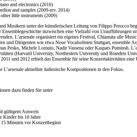
 piano and electronics (2016)
ccordion and samples (2009-rev. 2014)
other little instruments (2009)
d Musikern unter der künstlerischen Leitung von Filippo Perocco beg
rer Ensemblegeschichte inzwischen eine Vielzahl von Uraufführungen un
den. L’arsenale organisiert ein eigenes Festival, Chiamata alle Musi
ten und Dirigenten wie etwa Neue Vocalsolisten Stuttgart, ensemble A
an Pesko, Michele Lomuto, Nadir Vassena oder Kaspars Putninsh. L´ars
itäten (Harvard University, Northestern University und Brandeis Unive
011 und 2012 erhielt das Ensemble für seine Konzertaktivitäten eine 
e L’arsenale aktuellste italienische Kompositionen in den Fokus.
ionen dazu finden Sie unter
mit gültigem Ausweis
 Kinder bis 10 Jahre
ab 15 Minuten vor Konzertbeginn