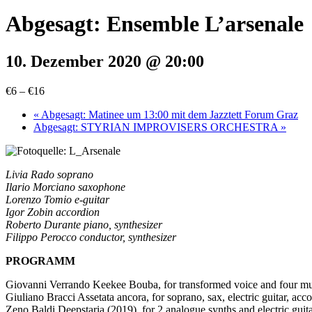
Abgesagt: Ensemble L’arsenale
10. Dezember 2020 @ 20:00
€6 – €16
«
Abgesagt: Matinee um 13:00 mit dem Jazztett Forum Graz
Abgesagt: STYRIAN IMPROVISERS ORCHESTRA
»
Livia Rado soprano
Ilario Morciano saxophone
Lorenzo Tomio e-guitar
Igor Zobin accordion
Roberto Durante piano, synthesizer
Filippo Perocco conductor, synthesizer
PROGRAMM
Giovanni Verrando Keekee Bouba, for transformed voice and four mu
Giuliano Bracci Assetata ancora, for soprano, sax, electric guitar, ac
Zeno Baldi Deepstaria (2019), for 2 analogue synths and electric guit