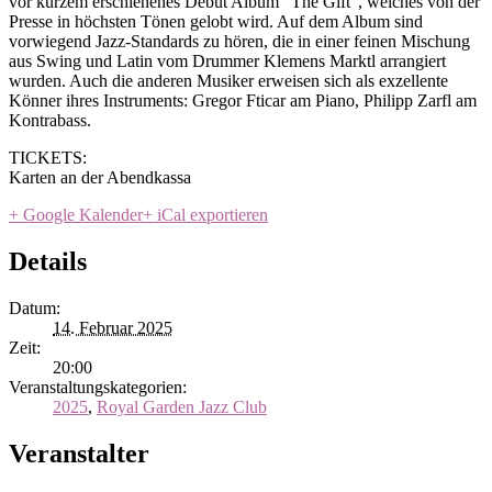
vor kurzem erschienenes Debüt Album “The Gift“, welches von der
Presse in höchsten Tönen gelobt wird. Auf dem Album sind
vorwiegend Jazz-Standards zu hören, die in einer feinen Mischung
aus Swing und Latin vom Drummer Klemens Marktl arrangiert
wurden. Auch die anderen Musiker erweisen sich als exzellente
Könner ihres Instruments: Gregor Fticar am Piano, Philipp Zarfl am
Kontrabass.
TICKETS:
Karten an der Abendkassa
+ Google Kalender
+ iCal exportieren
Details
Datum:
14. Februar 2025
Zeit:
20:00
Veranstaltungskategorien:
2025
,
Royal Garden Jazz Club
Veranstalter