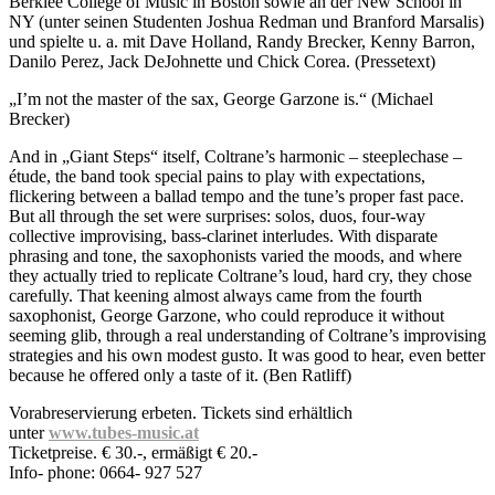
Berklee College of Music in Boston sowie an der New School in
NY (unter seinen Studenten Joshua Redman und Branford Marsalis)
und spielte u. a. mit Dave Holland, Randy Brecker, Kenny Barron,
Danilo Perez, Jack DeJohnette und Chick Corea. (Pressetext)
„I’m not the master of the sax, George Garzone is.“ (Michael
Brecker)
And in „Giant Steps“ itself, Coltrane’s harmonic – steeplechase –
étude, the band took special pains to play with expectations,
flickering between a ballad tempo and the tune’s proper fast pace.
But all through the set were surprises: solos, duos, four-way
collective improvising, bass-clarinet interludes. With disparate
phrasing and tone, the saxophonists varied the moods, and where
they actually tried to replicate Coltrane’s loud, hard cry, they chose
carefully. That keening almost always came from the fourth
saxophonist, George Garzone, who could reproduce it without
seeming glib, through a real understanding of Coltrane’s improvising
strategies and his own modest gusto. It was good to hear, even better
because he offered only a taste of it. (Ben Ratliff)
Vorabreservierung erbeten. Tickets sind erhältlich
unter
www.tubes-music.at
Ticketpreise. € 30.-, ermäßigt € 20.-
Info- phone: 0664- 927 527