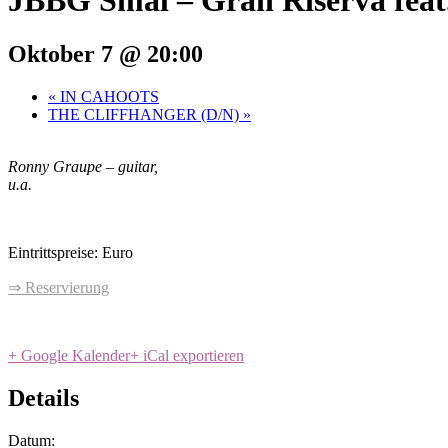
JBBG Smål – Gran Riserva fea
Oktober 7 @ 20:00
«
IN CAHOOTS
THE CLIFFHANGER (D/N)
»
Ronny Graupe
– guitar,
u.a.
Eintrittspreise: Euro
⇒ Reservierung
+ Google Kalender
+ iCal exportieren
Details
Datum: