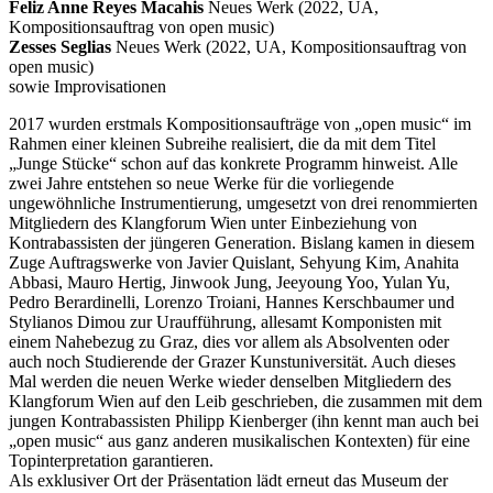
Feliz Anne Reyes Macahis
Neues Werk (2022, UA,
Kompositionsauftrag von open music)
Zesses Seglias
Neues Werk (2022, UA, Kompositionsauftrag von
open music)
sowie Improvisationen
2017 wurden erstmals Kompositionsaufträge von „open music“ im
Rahmen einer kleinen Subreihe realisiert, die da mit dem Titel
„Junge Stücke“ schon auf das konkrete Programm hinweist. Alle
zwei Jahre entstehen so neue Werke für die vorliegende
ungewöhnliche Instrumentierung, umgesetzt von drei renommierten
Mitgliedern des Klangforum Wien unter Einbeziehung von
Kontrabassisten der jüngeren Generation. Bislang kamen in diesem
Zuge Auftragswerke von Javier Quislant, Sehyung Kim, Anahita
Abbasi, Mauro Hertig, Jinwook Jung, Jeeyoung Yoo, Yulan Yu,
Pedro Berardinelli, Lorenzo Troiani, Hannes Kerschbaumer und
Stylianos Dimou zur Uraufführung, allesamt Komponisten mit
einem Nahebezug zu Graz, dies vor allem als Absolventen oder
auch noch Studierende der Grazer Kunstuniversität. Auch dieses
Mal werden die neuen Werke wieder denselben Mitgliedern des
Klangforum Wien auf den Leib geschrieben, die zusammen mit dem
jungen Kontrabassisten Philipp Kienberger (ihn kennt man auch bei
„open music“ aus ganz anderen musikalischen Kontexten) für eine
Topinterpretation garantieren.
Als exklusiver Ort der Präsentation lädt erneut das Museum der