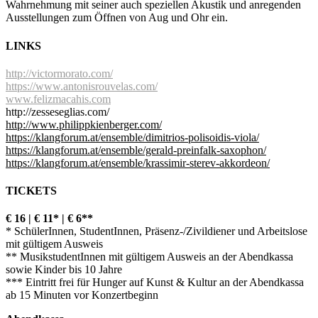
Wahrnehmung mit seiner auch speziellen Akustik und anregenden
Ausstellungen zum Öffnen von Aug und Ohr ein.
LINKS
http://victormorato.com/
https://www.antonisrouvelas.com/
www.felizmacahis.com
http://zesseseglias.com/
http://www.philippkienberger.com/
https://klangforum.at/ensemble/dimitrios-polisoidis-viola/
https://klangforum.at/ensemble/gerald-preinfalk-saxophon/
https://klangforum.at/ensemble/krassimir-sterev-akkordeon/
TICKETS
€ 16 | € 11* | € 6**
* SchülerInnen, StudentInnen, Präsenz-/Zivildiener und Arbeitslose
mit gültigem Ausweis
** MusikstudentInnen mit gültigem Ausweis an der Abendkassa
sowie Kinder bis 10 Jahre
*** Eintritt frei für Hunger auf Kunst & Kultur an der Abendkassa
ab 15 Minuten vor Konzertbeginn