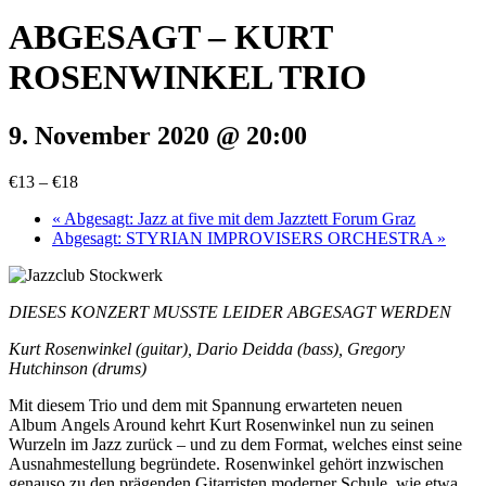
ABGESAGT – KURT
ROSENWINKEL TRIO
9. November 2020 @ 20:00
€13 – €18
«
Abgesagt: Jazz at five mit dem Jazztett Forum Graz
Abgesagt: STYRIAN IMPROVISERS ORCHESTRA
»
DIESES KONZERT MUSSTE LEIDER ABGESAGT WERDEN
Kurt Rosenwinkel (guitar), Dario Deidda (bass), Gregory
Hutchinson (drums)
Mit diesem Trio und dem mit Spannung erwarteten neuen
Album
Angels Around
kehrt Kurt Rosenwinkel nun zu seinen
Wurzeln im Jazz zurück – und zu dem Format, welches einst seine
Ausnahmestellung begründete. Rosenwinkel gehört inzwischen
genauso zu den prägenden Gitarristen moderner Schule, wie etwa