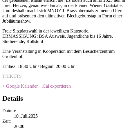
der geblasenen Musik erlischt nie! Es lodert auch anno 2023 hell in
ihren Herzen, genau wie damals, in der kleinen Wiener Gaststätte.
Und deshalb macht sich MNOZIL Brass abermals zu neuen Ufern
auf und präsentiert den ultimativen Blechgeburtstag in Form einer
Jubiläumsshow.
Freie Sitzplatzwahl in der jeweiligen Kategorie.
ERMÄSSIGUNG: BSA Ausweis, Jugendliche bis 16 Jahre,
Studierende, Rollstuhl
Eine Veranstaltung in Kooperation mit dem Besucherzentrum
Grottenhof.
Einlass: 18:30 Uhr / Beginn: 20:00 Uhr
TICKETS
+ Google Kalender
+ iCal exportieren
Details
Datum:
10. Juli 2025
Zeit:
20:00