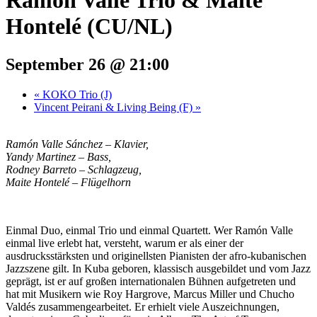
Ramón Valle Trio & Maite
Hontelé (CU/NL)
September 26 @ 21:00
«
KOKO Trio (J)
Vincent Peirani & Living Being (F)
»
Ramón Valle Sánchez –⁠ Klavier,
Yandy Martinez –⁠ Bass,
Rodney Barreto –⁠ Schlagzeug,
Maite Hontelé –⁠ Flügelhorn
Einmal Duo, einmal Trio und einmal Quartett. Wer Ramón Valle
einmal live erlebt hat, versteht, warum er als einer der
ausdrucksstärksten und originellsten Pianisten der afro-kubanischen
Jazzszene gilt. In Kuba geboren, klassisch ausgebildet und vom Jazz
geprägt, ist er auf großen internationalen Bühnen aufgetreten und
hat mit Musikern wie Roy Hargrove, Marcus Miller und Chucho
Valdés zusammengearbeitet. Er erhielt viele Auszeichnungen,