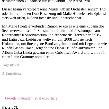
darunter einen Cubadisco für sein Album The Art of Two.
Dieser Mann verkörpert seine Musik! Ob im Orchester, seinem Trio
oder in der intimen Duo-Besetzung mit Maite Hontelé, sein Spiel ist
stets weit offen, äußerst intensiv und unberechenbar.
Mit Maite Hontelé verbindet Ramón so etwas wie eine kubanische
Seelenverwandtschaft. Sie studierte Latin- und Jazztrompete am
Rotterdamer Konservatorium und eroberte die Herzen der Salsa-
und Latin-Jazz-Liebhaber weltweit. Um 2008 zog sie nach
Kolumbien, um ihre eigene Band zu gründen und mit Legenden wie
Rubén Blades, Isaac Delgado und Óscar D’León aufzutreten. Ihr
Album Cuba Linda gewann einen Cubadisco Award und wurde für
einen Latin Grammy nominiert.
Tagesticket
3-Tagesticket
+ Google Kalender
+ iCal exportieren
Details