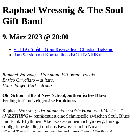
Raphael Wressnig & The Soul
Gift Band
9. März 2023 @ 20:00
«
JBBG Smål – Gran Riserva feat. Christian Bakanic
Jam Session mit Konstantinos BOURVARIS
»
Raphael Wressnig – Hammond B-3 organ, vocals,
Enrico Crivellaro – guitars,
Hans-Jürgen Bart – drums
Old-School
trifft auf
New-School
,
authentisches
Blues-
Feeling
trifft auf zeitgemäße
Funkiness
.
Raphael Wressnig –
der momentan coolste Hammond-Master…“
(JAZZTHING)
– repräsentiert eine
Schnittstelle zwischen Soul, Blues
und Funk-Rhythmen. Aber was so unheimlich
groovig, funkig,
soulig, bluesig klingt und das Bewusstsein im Nu auf:
“Good
Times“ programmiert, braucht exzellente Musiker, die