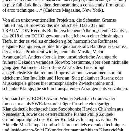
to play full dark lines, then demonstrating a consistently firm grasp
of arco technique …“ (Cadence Magazine, New York).
Von allen unkonventionellen Projekten, die Sebastian Gramss
initiiert hat, ist Slowfox das melodischste. Das 2017 auf
TRAUMTON Records Berlin erschienene Album „Gentle Giants“,
das 2018 einen ECHO gewonnen hat, lebt von einer feinsinnigen
Tiefe, in der es viel zu entdecken gibt: harmonische Raffinesse,
elegante Klangideen, subtile Imaginationskraft. Bandleader Gramss,
der auch als Produzent wirkte, nennt die Musik „Meloc
Avantgarde“. Anders aber als jene umstürzlerische Avantgarde
früherer Dekaden verändert Slowfox bestimmte, aber eben nicht alle
gängigen Parameter. Der offene Ansatz des Trios bringt
ausgefuchste Strukturen und Improvisationen zusammen, spricht
gleichermaßen Intellekt und Herz an. Statt plakativer Rasanz oder
Muskelspiele gibt es hier atmosphärische Zwischentöne und
schlanke Klänge, die sich in transparenten Arrangements verzahnen.
On board nebst ECHO Award Winner Sebastian Gramss: der
famose, u.a. als SWR-Jazzpreisträger für seine einzigartige
Klangästhetik hochgeschätzte Saxophonist Hayden Chisholm aus
Neuseeland, sowie der österreichische Pianist Philip Zoubek,
Gründungsmitglied des Kölner Kollektivs für Improvisation &
Aktuelle Musik Impakt und seit Jahren mittels extended techniques
und inside-piano-Spiel Erkunder der mannigfaltigen Klangvielfalt