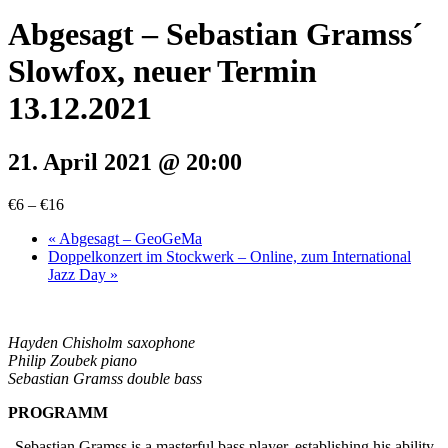
Abgesagt – Sebastian Gramss´
Slowfox, neuer Termin
13.12.2021
21. April 2021 @ 20:00
€6 – €16
«
Abgesagt – GeoGeMa
Doppelkonzert im Stockwerk – Online, zum International
Jazz Day
»
Hayden Chisholm saxophone
Philip Zoubek piano
Sebastian Gramss double bass
PROGRAMM
„Sebastian Gramss is a masterful bass player, establishing his ability