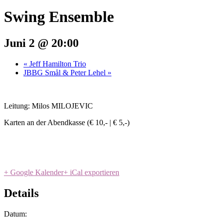
Swing Ensemble
Juni 2 @ 20:00
«
Jeff Hamilton Trio
JBBG Smål & Peter Lehel
»
Leitung: Milos MILOJEVIC
Karten an der Abendkasse (€ 10,- | € 5,-)
+ Google Kalender
+ iCal exportieren
Details
Datum: