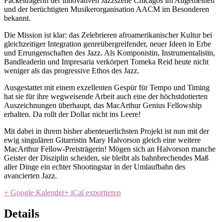
Fackelträgerin der innovativen Jazzszene Chicagos im Allgemeinen
und der berüchtigten Musikerorganisation AACM im Besonderen
bekannt.
Die Mission ist klar: das Zelebrieren afroamerikanischer Kultur bei
gleichzeitiger Integration genreübergreifender, neuer Ideen in Erbe
und Errungenschaften des Jazz. Als Komponistin, Instrumentalistin,
Bandleaderin und Impresaria verkörpert Tomeka Reid heute nicht
weniger als das progressive Ethos des Jazz.
Ausgestattet mit einem exzellenten Gespür für Tempo und Timing
hat sie für ihre wegweisende Arbeit auch eine der höchstdotierten
Auszeichnungen überhaupt, das MacArthur Genius Fellowship
erhalten. Da rollt der Dollar nicht ins Leere!
Mit dabei in ihrem bisher abenteuerlichsten Projekt ist nun mit der
ewig singulären Gitarristin Mary Halvorson gleich eine weitere
MacArthur Fellow-Preisträgerin! Mögen sich an Halvorson manche
Geister der Disziplin scheiden, sie bleibt als bahnbrechendes Maß
aller Dinge ein echter Shootingstar in der Umlaufbahn des
avancierten Jazz.
+ Google Kalender
+ iCal exportieren
Details