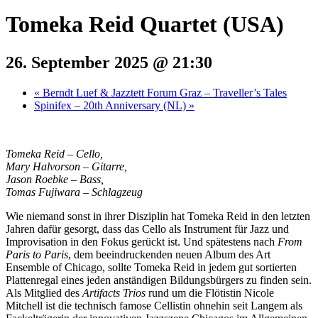
Tomeka Reid Quartet (USA)
26. September 2025 @ 21:30
«
Berndt Luef & Jazztett Forum Graz – Traveller’s Tales
Spinifex – 20th Anniversary (NL)
»
Tomeka Reid – Cello,
Mary Halvorson – Gitarre,
Jason Roebke – Bass,
Tomas Fujiwara – Schlagzeug
Wie niemand sonst in ihrer Disziplin hat Tomeka Reid in den letzten
Jahren dafür gesorgt, dass das Cello als Instrument für Jazz und
Improvisation in den Fokus gerückt ist. Und spätestens nach
From
Paris to Paris
, dem beeindruckenden neuen Album des Art
Ensemble of Chicago, sollte Tomeka Reid in jedem gut sortierten
Plattenregal eines jeden anständigen Bildungsbürgers zu finden sein.
Als Mitglied des
Artifacts Trios
rund um die Flötistin Nicole
Mitchell ist die technisch famose Cellistin ohnehin seit Langem als