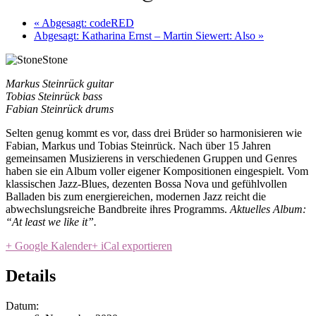
«
Abgesagt: codeRED
Abgesagt: Katharina Ernst – Martin Siewert: Also
»
Markus Steinrück guitar
Tobias Steinrück bass
Fabian Steinrück drums
Selten genug kommt es vor, dass drei Brüder so harmonisieren wie
Fabian, Markus und Tobias Steinrück. Nach über 15 Jahren
gemeinsamen Musizierens in verschiedenen Gruppen und Genres
haben sie ein Album voller eigener Kompositionen eingespielt. Vom
klassischen Jazz-Blues, dezenten Bossa Nova und gefühlvollen
Balladen bis zum energiereichen, modernen Jazz reicht die
abwechslungsreiche Bandbreite ihres Programms.
Aktuelles Album:
“At least we like it”.
+ Google Kalender
+ iCal exportieren
Details
Datum: