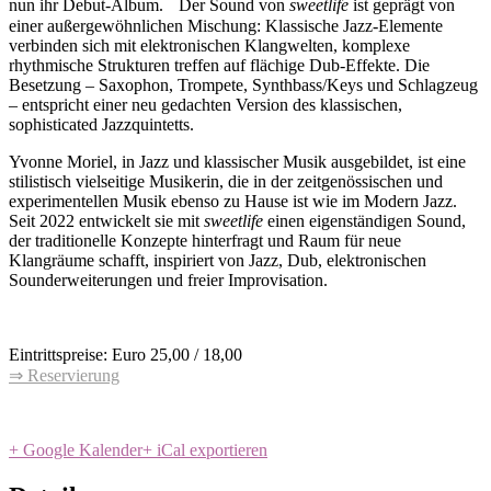
nun ihr Debut-Album. Der Sound von
sweetlife
ist geprägt von
einer außergewöhnlichen Mischung: Klassische Jazz-Elemente
verbinden sich mit elektronischen Klangwelten, komplexe
rhythmische Strukturen treffen auf flächige Dub-Effekte. Die
Besetzung – Saxophon, Trompete, Synthbass/Keys und Schlagzeug
– entspricht einer neu gedachten Version des klassischen,
sophisticated Jazzquintetts.
Yvonne Moriel, in Jazz und klassischer Musik ausgebildet, ist eine
stilistisch vielseitige Musikerin, die in der zeitgenössischen und
experimentellen Musik ebenso zu Hause ist wie im Modern Jazz.
Seit 2022 entwickelt sie mit
sweetlife
einen eigenständigen Sound,
der traditionelle Konzepte hinterfragt und Raum für neue
Klangräume schafft, inspiriert von Jazz, Dub, elektronischen
Sounderweiterungen und freier Improvisation.
Eintrittspreise: Euro 25,00 / 18,00
⇒ Reservierung
+ Google Kalender
+ iCal exportieren