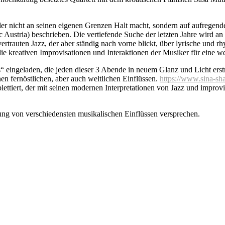
 der nicht an seinen eigenen Grenzen Halt macht, sondern auf aufrege
 Austria) beschrieben. Die vertiefende Suche der letzten Jahre wird 
rtrauten Jazz, der aber ständig nach vorne blickt, über lyrische und r
 die kreativen Improvisationen und Interaktionen der Musiker für eine
s“ eingeladen, die jeden dieser 3 Abende in neuem Glanz und Licht er
en fernöstlichen, aber auch weltlichen Einflüssen.
https://www.sina-sh
ettiert, der mit seinen modernen Interpretationen von Jazz und improvi
ung von verschiedensten musikalischen Einflüssen versprechen.