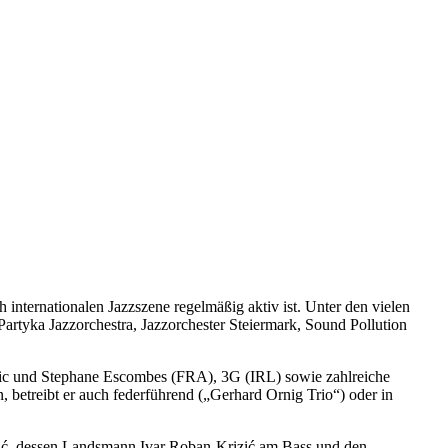
h internationalen Jazzszene regelmäßig aktiv ist. Unter den vielen
rtyka Jazzorchestra, Jazzorchester Steiermark, Sound Pollution
ric und Stephane Escombes (FRA), 3G (IRL) sowie zahlreiche
an, betreibt er auch federführend („Gerhard Ornig Trio“) oder in
Mutić, dessen Landsmann Ivar Roban-Krizić am Bass und den