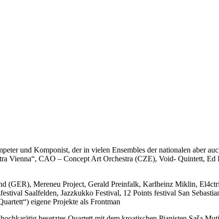
rompeter und Komponist, der in vielen Ensembles der nationalen aber auc
ra Vienna“, CAO – Concept Art Orchestra (CZE), Void- Quintett, Ed Pa
d (GER), Mereneu Project, Gerald Preinfalk, Karlheinz Miklin, El4ct
zfestival Saalfelden, Jazzkukko Festival, 12 Points festival San Sebasti
uartett“) eigene Projekte als Frontman
n hochkarätig besetztes Quartett mit dem kroatischen Pianisten Saša 