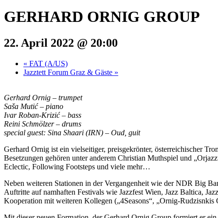
GERHARD ORNIG GROUP
22. April 2022 @ 20:00
«
FAT (A/US)
Jazztett Forum Graz & Gäste
»
Gerhard Ornig – trumpet
Saša Mutić – piano
Ivar Roban-Krizić – bass
Reini Schmölzer – drums
special guest: Sina Shaari (IRN) – Oud, guit
Gerhard Ornig ist ein vielseitiger, preisgekrönter, österreichischer T
Besetzungen gehören unter anderem Christian Muthspiel und „Orjazzt
Eclectic, Following Footsteps und viele mehr…
Neben weiteren Stationen in der Vergangenheit wie der NDR Big Ban
Auftritte auf namhaften Festivals wie Jazzfest Wien, Jazz Baltica, Jaz
Kooperation mit weiteren Kollegen („4Seasons“, „Ornig-Rudzisnkis Q
Mit dieser neuen Formation,
der Gerhard Ornig Group
formiert er ei