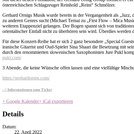
österreichischen Schlagzeuger Reinhold „Reini“ Schmölzer.
Gerhard Ornigs Musik wurde bereits in der Vergangenheit als „Jazz,
zu anderen Genres sucht (Michael Ternai zu „First Flow – Mica Music
weiteren Etappenziel gelangen. Der Bogen spannt sich von traditionsve
orientalischer Einfall nicht zu überhören sein wird. Überdies werden
Für diese Konzert-Reihe hat er sich 2 ganz besondere „Special Guest
iranische Gitarrist und Oud-Spieler
Sina Shaari
die Besetzung mit sein
durch den renommierten slowenischen Saxophonisten
Jure Pukl
kompl
pukl.com/
3 Abende, die keine Wünsche offen lassen und eine vielfältige Misch
https://gerhardornig.com/
–> Informationen zum Ticket
+ Google Kalender
+ iCal exportieren
Details
Datum:
22. April 2022