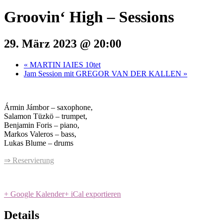
Groovin‘ High – Sessions
29. März 2023 @ 20:00
«
MARTIN IAIES 10tet
Jam Session mit GREGOR VAN DER KALLEN
»
Ármin Jámbor – saxophone,
Salamon Tüzkö – trumpet,
Benjamin Foris – piano,
Markos Valeros – bass,
Lukas Blume – drums
⇒ Reservierung
+ Google Kalender
+ iCal exportieren
Details