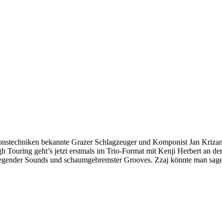
tionstechniken bekannte Grazer Schlagzeuger und Komponist Jan Krizani
gh Touring
geht’s jetzt erstmals im Trio-Format mit Kenji Herbert an d
gender Sounds und schaumgebremster Grooves. Zzaj könnte man sagen