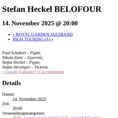
Stefan Heckel BELOFOUR
14. November 2025 @ 20:00
«
ROYAL GARDEN JAZZBAND
HiGH TOURiNG (A)
»
Paul Schubert – Pigini,
Nikola Zaric – Guerrini,
Stefan Heckel – Pigini,
Stefan Sterzinger – Victoria
+ Google Kalender
+ iCal exportieren
Details
Datum:
14. November 2025
Zeit:
20:00
Veranstaltungskategorien:
2025
,
Austrian Soundcheck 2025
,
gamsbART
,
tube's