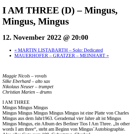
I AM THREE (D) – Mingus,
Mingus, Mingus
12. November 2022 @ 20:00
«
MARTIN LISTABARTH – Solo: Dedicated
MAUERHOFER – GRATZER – MEINHART
»
Maggie Nicols – vovals
Silke Eberhard – alto sax
Nikolaus Neuser – trumpet
Christian Marien – drums
I AM THREE
Mingus Mingus Mingus
Mingus Mingus Mingus Mingus Mingus
ist eine Platte von Charles
Mingus aus dem Jahr1963. Gerademal vier Jahre alt ist
Mingus
Mingus Mingus
, ein Album des Berliner Tios
I Am Three
. „In other
words I am three“, steht am Beginn von Mingus´Autobiographie.