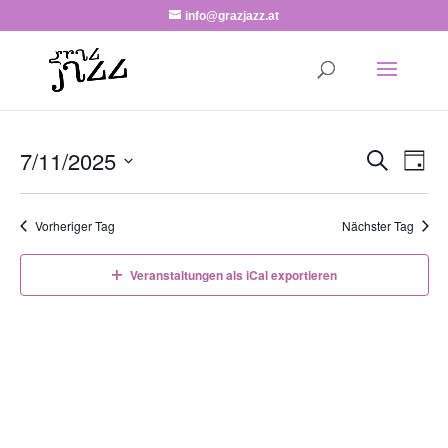
info@grazjazz.at
Veranst
Ver
7/11/2025
Suche
Tag
Ans
Suche
Datum
Nav
und
wählen.
Vorheriger Tag
Nächster Tag
Ansicht
Navigat
Veranstaltungen als iCal exportieren