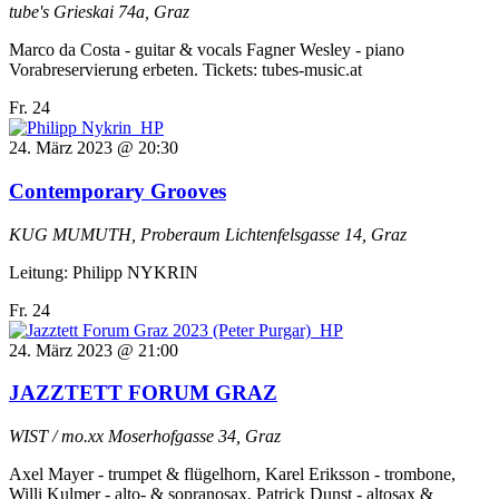
tube's
Grieskai 74a, Graz
Marco da Costa - guitar & vocals Fagner Wesley - piano
Vorabreservierung erbeten. Tickets: tubes-music.at
Fr.
24
24. März 2023 @ 20:30
Contemporary Grooves
KUG MUMUTH, Proberaum
Lichtenfelsgasse 14, Graz
Leitung: Philipp NYKRIN
Fr.
24
24. März 2023 @ 21:00
JAZZTETT FORUM GRAZ
WIST / mo.xx
Moserhofgasse 34, Graz
Axel Mayer - trumpet & flügelhorn, Karel Eriksson - trombone,
Willi Kulmer - alto- & sopranosax, Patrick Dunst - altosax &