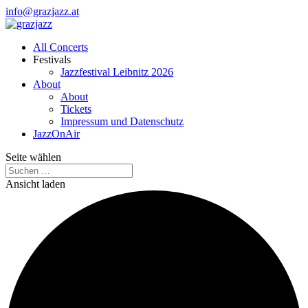
info@grazjazz.at
All Concerts
Festivals
Jazzfestival Leibnitz 2026
About
About
Tickets
Impressum und Datenschutz
JazzOnAir
Seite wählen
Ansicht laden