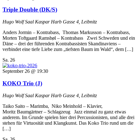
Triple Double (DK/S)
Hugo Wolf Saal
Kaspar Harb Gasse 4, Leibnitz
Anders Jormin –⁠ Kontrabass, Thomas Markusson –⁠ Kontrabass,
Morten Toftgaard Ramsbøl –⁠ Kontrabass Zwei Schweden und ein
Däne – drei der führenden Kontrabassisten Skandinaviens –
verbindet eine tiefe Liebe zum „tiefsten Baum im Wald“, dem […]
Sa.
26
September 26 @ 19:30
KOKO Trio (J)
Hugo Wolf Saal
Kaspar Harb Gasse 4, Leibnitz
Taiko Saito –⁠ Marimba, Niko Meinhold –⁠ Klavier,
Moritz Baumgärtner –⁠ Schlagzeug Jazz einmal zu ganz etwas
anderem. Im Grunde spielen hier drei Percussionisten, und alle drei
stehen für Virtuosität und Klangkunst. Das Koko Trio rund um die
[…]
Sa.
26