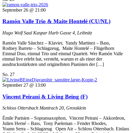
September 26 @ 21:00
Ramón Valle Trio & Maite Hontelé (CU/NL)
Hugo Wolf Saal
Kaspar Harb Gasse 4, Leibnitz
Ramón Valle Sánchez –⁠ Klavier, Yandy Martinez –⁠ Bass,
Rodney Barreto –⁠ Schlagzeug, Maite Hontelé –⁠ Flügelhorn
Einmal Duo, einmal Trio und einmal Quartett. Wer Ramón Valle
einmal live erlebt hat, versteht, warum er als einer der
ausdrucksstärksten und originellsten Pianisten der […]
So.
27
September 27 @ 13:00
Vincent Peirani & Living Being (F)
Schloss Ottersbach
Mantrach 20, Grossklein
Émile Parisien –⁠ Sopransaxophon, Vincent Peirani –⁠ Akkordeon,
Julien Herné –⁠ Bass, Tony Paeleman –⁠ Fender Rhodes,
Yoann Serra –⁠ Schlagzeug Open Air – Schloss Ottersbach. Einlass