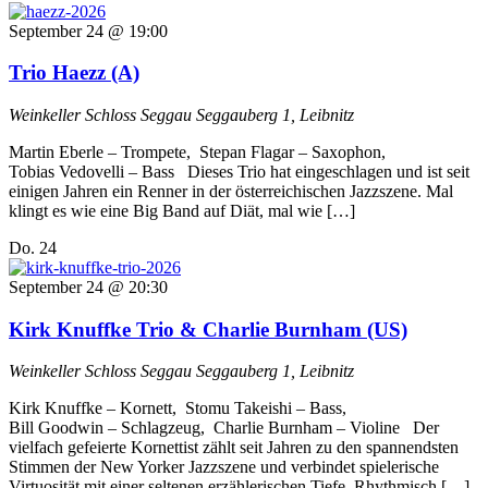
September 24 @ 19:00
Trio Haezz (A)
Weinkeller Schloss Seggau
Seggauberg 1, Leibnitz
Martin Eberle –⁠ Trompete, Stepan Flagar –⁠ Saxophon,
Tobias Vedovelli –⁠ Bass Dieses Trio hat eingeschlagen und ist seit
einigen Jahren ein Renner in der österreichischen Jazzszene. Mal
klingt es wie eine Big Band auf Diät, mal wie […]
Do.
24
September 24 @ 20:30
Kirk Knuffke Trio & Charlie Burnham (US)
Weinkeller Schloss Seggau
Seggauberg 1, Leibnitz
Kirk Knuffke –⁠ Kornett, Stomu Takeishi –⁠ Bass,
Bill Goodwin –⁠ Schlagzeug, Charlie Burnham –⁠ Violine Der
vielfach gefeierte Kornettist zählt seit Jahren zu den spannendsten
Stimmen der New Yorker Jazzszene und verbindet spielerische
Virtuosität mit einer seltenen erzählerischen Tiefe. Rhythmisch […]