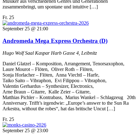
Musiker aus verschiedenen Genres und Generationen
zusammenbringt, um spontane und intuitive […]
Fr.
25
September 25 @ 21:00
Andromeda Mega Express Orchestra (D)
Hugo Wolf Saal
Kaspar Harb Gasse 4, Leibnitz
Daniel Glatzel –⁠ Komposition, Arrangement, Tenorsaxophon,
Laure Mourot –⁠ Flöten, Oliver Roth –⁠ Flöten,
Sonja Horlacher –⁠ Flöten, Anna Viechtl –⁠ Harfe,
Taiko Saito –⁠ Vibraphon, Evi Filippou –⁠ Vibraphon,
Valentin Gerhardus –⁠ Synthesizer, Electronics,
Arne Braun –⁠ Gitarre, Kalle Zeier –⁠ Gitarre,
Matthias Pichler –⁠ Kontrabass, Marius Wankel –⁠ Schlagzeug 20th
Anniversary. Trifft’s irgendwie: „Europe’s answer to the Sun Ra
Arkestra, without the robes“, hat das britische Uncut […]
Fr.
25
September 25 @ 23:00