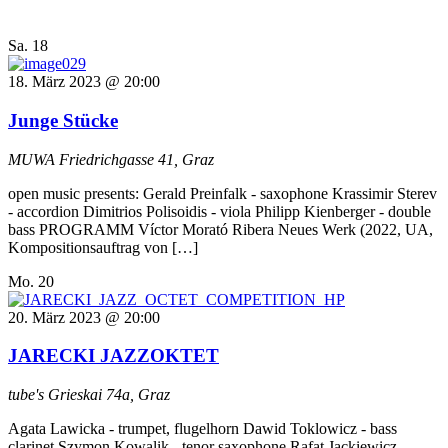
Sa.
18
18. März 2023 @ 20:00
Junge Stücke
MUWA
Friedrichgasse 41, Graz
open music presents: Gerald Preinfalk - saxophone Krassimir Sterev
- accordion Dimitrios Polisoidis - viola Philipp Kienberger - double
bass PROGRAMM Víctor Morató Ribera Neues Werk (2022, UA,
Kompositionsauftrag von […]
Mo.
20
20. März 2023 @ 20:00
JARECKI JAZZOKTET
tube's
Grieskai 74a, Graz
Agata Lawicka - trumpet, flugelhorn Dawid Toklowicz - bass
clarinet Szymon Kowalik - tenor saxophone Rafat Jackiewicz -