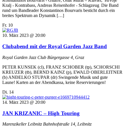
Konstantinos Bourvaris - Gitarre, Onat Murat – Klavier, Hrvoje
Kralj - Kontrabass, Andreas Reisenhofer - Schlagzeug Die Band
rund um Bandleader Konstantinos Bourvaris besticht durch ein
breites Spektrum an Dynamik […]
Fr.
10
10. März 2023 @ 20:00
Clubabend mit der Royal Garden Jazz Band
Royal Garden Jazz Club
Bürgergasse 4, Graz
PETER KUNSEK (cl), FRANZ SCHOBER (tp), SCHORSCHI
KREUZER (tb), BERND KAINZ (p), EWALD OBERLEITNER
(b) ANÐELKO STUPAR (dr) Swingende Musik und gute
Laune! Karten an der Abendkassa, keine Reservierungen!
Di.
14
14. März 2023 @ 20:00
JAN KRIZANIC – High Touring
Marenzikeller Leibnitz
Bahnhofstraße 14, Leibnitz